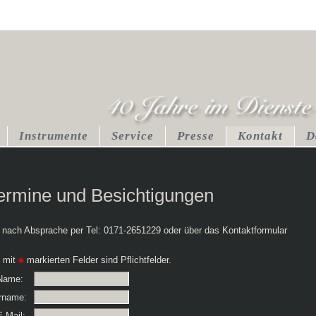
Instrumente
Service
Presse
Kontakt
D
ermine und Besichtigungen
 nach Absprache per Tel: 0171-2651229 oder über das Kontaktformular
e mit
markierten Felder sind Pflichtfelder.
ame:
rname:
-Mail: