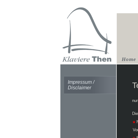
Home
Impressum /
T
Disclaimer
nur
Di
N
Vo
E