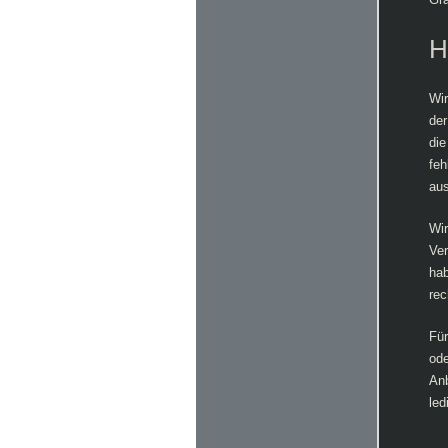
H
Wir
der
die
feh
au
Wir
Ver
hab
rec
Für
ode
Anb
led