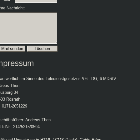
hre Nachricht:
mpressum
antwortlich im Sinne des Teledienstgesetzes § 6 TDG, 6 MDStV:
dreas Then
euzburg 34
503 Rösrath
. 0171-2651229
chäftsführer: Andreas Then
-IdNr.: 214/5215/0594
afik und Umsetzung in HTML / CMS (Nady): Guido Erfen