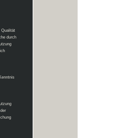
 Qualität
che durch
Nutzung
ich
Kenntnis
Nutzung
 der
lichung