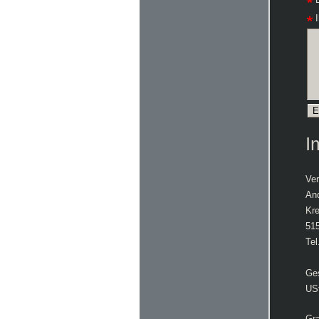
I
I
Ver
An
Kr
51
Tel
Ges
USt
Gr