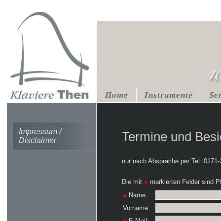
Home
Instrumente
Se
Impressum /
Termine und Besi
Disclaimer
nur nach Absprache per Tel: 0171-
Die mit
markierten Felder sind Pfl
Name:
Vorname:
E-Mail: